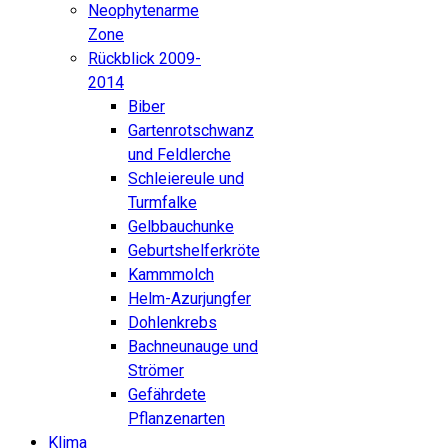
Neophytenarme
Zone
Rückblick 2009-
2014
Biber
Gartenrotschwanz
und Feldlerche
Schleiereule und
Turmfalke
Gelbbauchunke
Geburtshelferkröte
Kammmolch
Helm-Azurjungfer
Dohlenkrebs
Bachneunauge und
Strömer
Gefährdete
Pflanzenarten
Klima