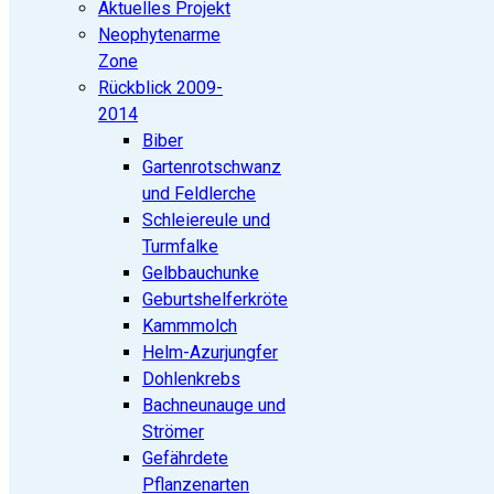
Aktuelles Projekt
Neophytenarme
Zone
Rückblick 2009-
2014
Biber
Gartenrotschwanz
und Feldlerche
Schleiereule und
Turmfalke
Gelbbauchunke
Geburtshelferkröte
Kammmolch
Helm-Azurjungfer
Dohlenkrebs
Bachneunauge und
Strömer
Gefährdete
Pflanzenarten