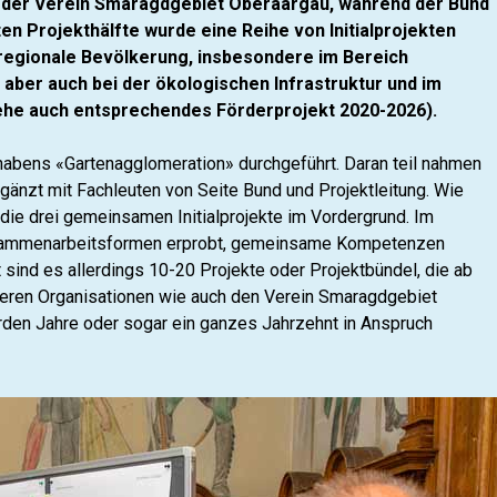
ar der Verein Smaragdgebiet Oberaargau, während der Bund
en Projekthälfte wurde eine Reihe von Initialprojekten
ie regionale Bevölkerung, insbesondere im Bereich
ber auch bei der ökologischen Infrastruktur und im
ehe auch entsprechendes Förderprojekt 2020-2026).
bens «Gartenagglomeration» durchgeführt. Daran teil nahmen
gänzt mit Fachleuten von Seite Bund und Projektleitung. Wie
 die drei gemeinsamen Initialprojekte im Vordergrund. Im
usammenarbeitsformen erprobt, gemeinsame Kompetenzen
sind es allerdings 10-20 Projekte oder Projektbündel, die ab
ren Organisationen wie auch den Verein Smaragdgebiet
en Jahre oder sogar ein ganzes Jahrzehnt in Anspruch