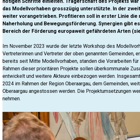
nötigen Schritte einleiten. Trägerschaft des Projekts w
das Modellvorhaben grosszügig unterstützte. In der zweit
weiter vorangetrieben. Profitieren soll in erster Linie d
Naherholung und Bewegungsförderung. Synergien gibt es a
Bereich der Förderung europaweit gefährdeten Arten (si
Im November 2023 wurde der letzte Workshop des Modellvorha
Vertreterinnen und Vertreter der oben genannten Gemeinden, er
bereits seit Mitte Modellvorhaben, standen die Vorarbeiten für
Rahmen dieser prioritären Projekte sollen überkommunale Z
entwickelt und weitere Akteure einbezogen werden. Insgesamt 
2024 im Rahmen der Region Oberaargau, dem Gemeinden, weite
Oberaargau angestossen werden. Die Projektumsetzungen werd
nehmen.