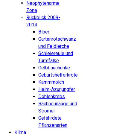
Neophytenarme
Zone
Rückblick 2009-
2014
Biber
Gartenrotschwanz
und Feldlerche
Schleiereule und
Turmfalke
Gelbbauchunke
Geburtshelferkröte
Kammmolch
Helm-Azurjungfer
Dohlenkrebs
Bachneunauge und
Strömer
Gefährdete
Pflanzenarten
Klima