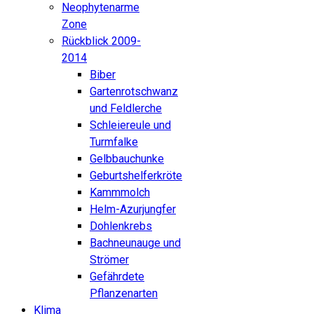
Neophytenarme
Zone
Rückblick 2009-
2014
Biber
Gartenrotschwanz
und Feldlerche
Schleiereule und
Turmfalke
Gelbbauchunke
Geburtshelferkröte
Kammmolch
Helm-Azurjungfer
Dohlenkrebs
Bachneunauge und
Strömer
Gefährdete
Pflanzenarten
Klima