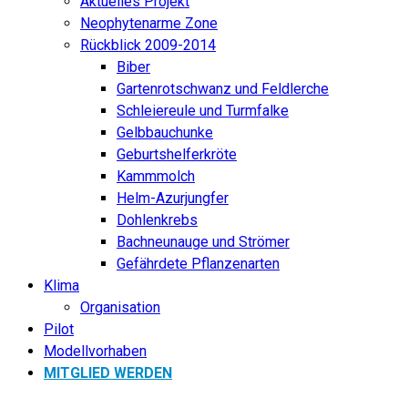
Aktuelles Projekt
Neophytenarme Zone
Rückblick 2009-2014
Biber
Gartenrotschwanz und Feldlerche
Schleiereule und Turmfalke
Gelbbauchunke
Geburtshelferkröte
Kammmolch
Helm-Azurjungfer
Dohlenkrebs
Bachneunauge und Strömer
Gefährdete Pflanzenarten
Klima
Organisation
Pilot
Modellvorhaben
MITGLIED WERDEN